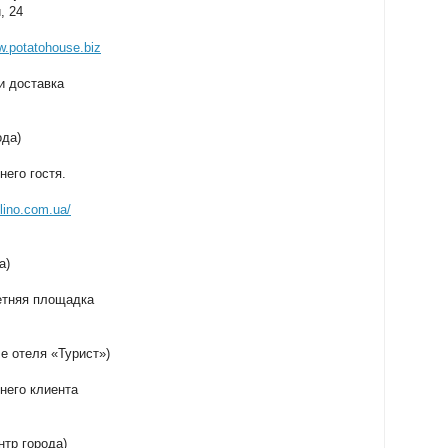
, 24
.potatohouse.biz
и доставка
ода)
него гостя.
lino.com.ua/
а)
летняя площадка
ле отеля «Турист»)
него клиента
нтр города)