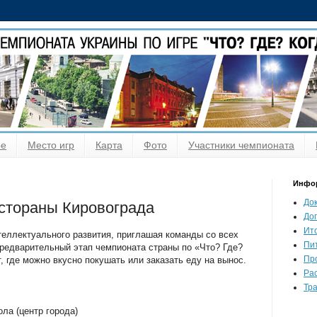
ре
Место игр
Карта
Фото
Участники чемпионата
Инфо
До
естораны Кировограда
До
Ит
теллектуального развития, приглашая команды со всех
Пи
предварительный этап чемпионата страны по «Что? Где?
Пр
, где можно вкусно покушать или заказать еду на вынос.
Ра
Тр
ла (центр города)