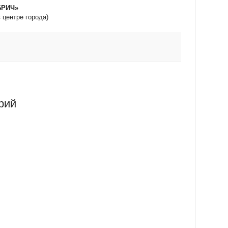
БРИЧ»
 центре города)
рий