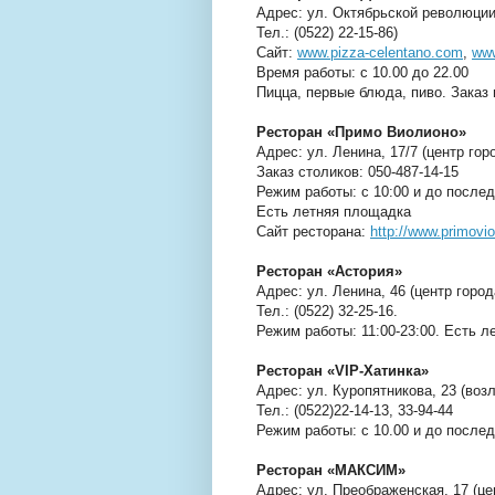
Адрес: ул. Октябрьской революции
Тел.: (0522) 22-15-86)
Сайт:
www.pizza-celentano.com
,
www
Время работы: с 10.00 до 22.00
Пицца, первые блюда, пиво. Заказ 
Ресторан «Примо Виолионо»
Адрес: ул. Ленина, 17/7 (центр гор
Заказ столиков: 050-487-14-15
Режим работы: с 10:00 и до послед
Есть летняя площадка
Сайт ресторана:
http://www.primovio
Ресторан «Астория»
Адрес: ул. Ленина, 46 (центр город
Тел.: (0522) 32-25-16.
Режим работы: 11:00-23:00. Есть 
Ресторан «VIP-Хатинка»
Адрес: ул. Куропятникова, 23 (воз
Тел.: (0522)22-14-13, 33-94-44
Режим работы: с 10.00 и до послед
Ресторан «МАКСИМ»
Адрес: ул. Преображенская, 17 (це