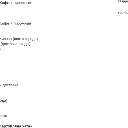
О турн
. Кофе + пирожные
Посто
. Кофе + пирожные
Кирова (центр города)
5 (доставка пиццы)
8
и доставка
ода)
авка
Картопляна хата»