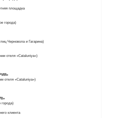
летняя площадка
ре города)
 улиц Черновола и Гагарина)
нии отеля «Cataluniya»)
ОРИЯ»
ии отеля «Cataluniya»)
ЛІ»
р города)
него клиента