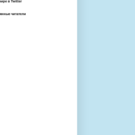
ире в Twitter
янные читатели