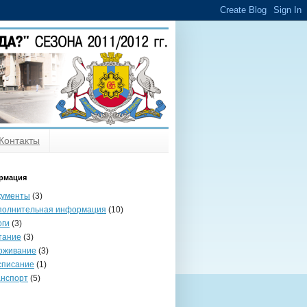
Контакты
рмация
кументы
(3)
полнительная информация
(10)
оги
(3)
тание
(3)
оживание
(3)
списание
(1)
анспорт
(5)